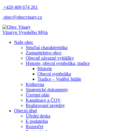
+420 469 674 261
obec@obecvinary.cz
Vinary
u Vysokého Mýta
Naše obec
Stručná charakteristika
Zastupitelstvo obce
Obecně závazné vyhlášky
Historie, obecní symbolika, tradice
Historie
Obecní symbolika
Tradice – Vodění Jidáše
Knihovna
Strategické dokumenty
Územní plán
Kanalizace a ČOV
Realizované projekty
Obecní úřad
Úřední deska
E-podatelna
Rozpočet