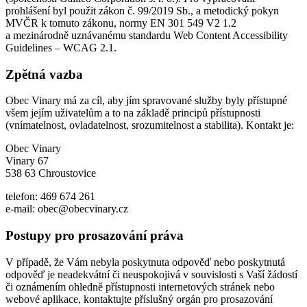
prohlášení byl použit zákon č. 99/2019 Sb., a metodický pokyn
MVČR k tomuto zákonu, normy EN 301 549 V2 1.2
a mezinárodně uznávanému standardu Web Content Accessibility
Guidelines – WCAG 2.1.
Zpětná vazba
Obec Vinary má za cíl, aby jím spravované služby byly přístupné
všem jejím uživatelům a to na základě principů přístupnosti
(vnímatelnost, ovladatelnost, srozumitelnost a stabilita). Kontakt je:
Obec Vinary
Vinary 67
538 63 Chroustovice
telefon: 469 674 261
e-mail: obec@obecvinary.cz
Postupy pro prosazování práva
V případě, že Vám nebyla poskytnuta odpověď nebo poskytnutá
odpověď je neadekvátní či neuspokojivá v souvislosti s Vaší žádostí
či oznámením ohledně přístupnosti internetových stránek nebo
webové aplikace, kontaktujte příslušný orgán pro prosazování