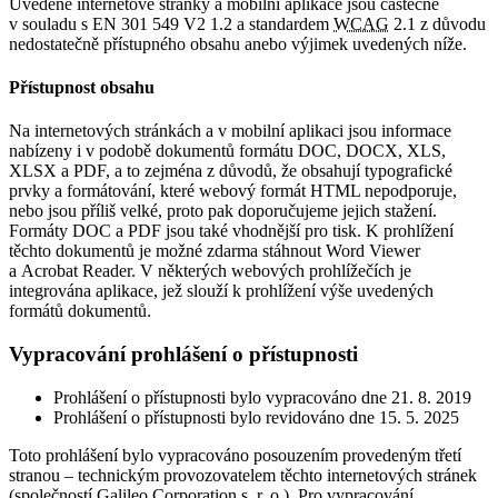
Uvedené internetové stránky a mobilní aplikace jsou částečně
v souladu s EN 301 549 V2 1.2 a standardem
WCAG
2.1 z důvodu
nedostatečně přístupného obsahu anebo výjimek uvedených níže.
Přístupnost obsahu
Na internetových stránkách a v mobilní aplikaci jsou informace
nabízeny i v podobě dokumentů formátu DOC, DOCX, XLS,
XLSX a PDF, a to zejména z důvodů, že obsahují typografické
prvky a formátování, které webový formát HTML nepodporuje,
nebo jsou příliš velké, proto pak doporučujeme jejich stažení.
Formáty DOC a PDF jsou také vhodnější pro tisk. K prohlížení
těchto dokumentů je možné zdarma stáhnout Word Viewer
a Acrobat Reader. V některých webových prohlížečích je
integrována aplikace, jež slouží k prohlížení výše uvedených
formátů dokumentů.
Vypracování prohlášení o přístupnosti
Prohlášení o přístupnosti bylo vypracováno dne 21. 8. 2019
Prohlášení o přístupnosti bylo revidováno dne 15. 5. 2025
Toto prohlášení bylo vypracováno posouzením provedeným třetí
stranou – technickým provozovatelem těchto internetových stránek
(společností Galileo Corporation s. r. o.). Pro vypracování