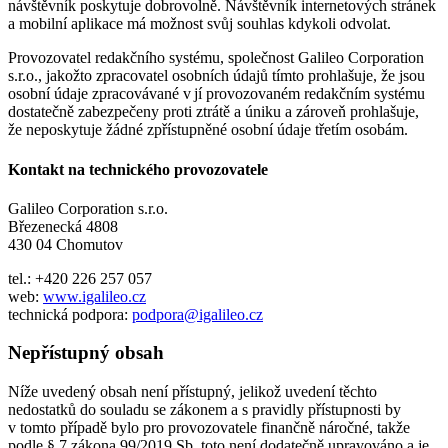
návštěvník poskytuje dobrovolně. Návštěvník internetových stránek
a mobilní aplikace má možnost svůj souhlas kdykoli odvolat.
Provozovatel redakčního systému, společnost Galileo Corporation
s.r.o., jakožto zpracovatel osobních údajů tímto prohlašuje, že jsou
osobní údaje zpracovávané v jí provozovaném redakčním systému
dostatečně zabezpečeny proti ztrátě a úniku a zároveň prohlašuje,
že neposkytuje žádné zpřístupněné osobní údaje třetím osobám.
Kontakt na technického provozovatele
Galileo Corporation s.r.o.
Březenecká 4808
430 04 Chomutov
tel.: +420 226 257 057
web:
www.igalileo.cz
technická podpora:
podpora@igalileo.cz
Nepřístupný obsah
Níže uvedený obsah není přístupný, jelikož uvedení těchto
nedostatků do souladu se zákonem a s pravidly přístupnosti by
v tomto případě bylo pro provozovatele finančně náročné, takže
podle § 7 zákona 99/2019 Sb. toto není dodatečně upravováno a je