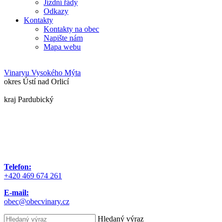
Jízdní řády
Odkazy
Kontakty
Kontakty na obec
Napište nám
Mapa webu
Vinary
u Vysokého Mýta
okres Ústí nad Orlicí
kraj Pardubický
Telefon:
+420 469 674 261
E-mail:
obec@obecvinary.cz
Hledaný výraz