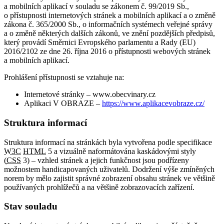
a mobilních aplikací v souladu se zákonem č. 99/2019 Sb.,
o přístupnosti internetových stránek a mobilních aplikací a o změně
zákona č. 365/2000 Sb., o informačních systémech veřejné správy
a o změně některých dalších zákonů, ve znění pozdějších předpisů,
který provádí Směrnici Evropského parlamentu a Rady (EU)
2016/2102 ze dne 26. října 2016 o přístupnosti webových stránek
a mobilních aplikací.
Prohlášení přístupnosti se vztahuje na:
Internetové stránky – www.obecvinary.cz
Aplikaci V OBRAZE –
https://www.aplikacevobraze.cz/
Struktura informací
Struktura informací na stránkách byla vytvořena podle specifikace
W3C
HTML
5 a vizuálně naformátována kaskádovými styly
(
CSS
3) – vzhled stránek a jejich funkčnost jsou podřízeny
možnostem handicapovaných uživatelů. Dodržení výše zmíněných
norem by mělo zajistit správné zobrazení obsahu stránek ve většině
používaných prohlížečů a na většině zobrazovacích zařízení.
Stav souladu