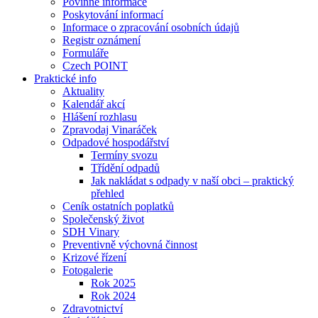
Povinné informace
Poskytování informací
Informace o zpracování osobních údajů
Registr oznámení
Formuláře
Czech POINT
Praktické info
Aktuality
Kalendář akcí
Hlášení rozhlasu
Zpravodaj Vinaráček
Odpadové hospodářství
Termíny svozu
Třídění odpadů
Jak nakládat s odpady v naší obci – praktický
přehled
Ceník ostatních poplatků
Společenský život
SDH Vinary
Preventivně výchovná činnost
Krizové řízení
Fotogalerie
Rok 2025
Rok 2024
Zdravotnictví