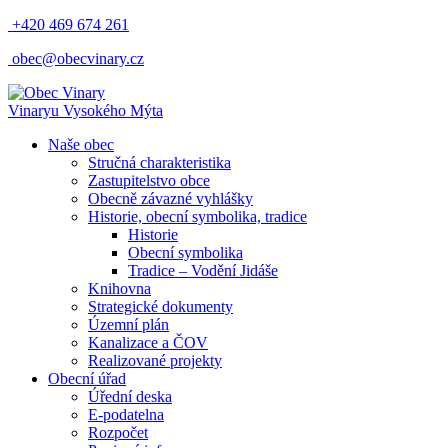
+420 469 674 261
obec@obecvinary.cz
Vinary
u Vysokého Mýta
Naše obec
Stručná charakteristika
Zastupitelstvo obce
Obecně závazné vyhlášky
Historie, obecní symbolika, tradice
Historie
Obecní symbolika
Tradice – Vodění Jidáše
Knihovna
Strategické dokumenty
Územní plán
Kanalizace a ČOV
Realizované projekty
Obecní úřad
Úřední deska
E-podatelna
Rozpočet