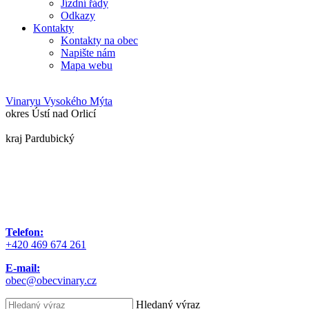
Jízdní řády
Odkazy
Kontakty
Kontakty na obec
Napište nám
Mapa webu
Vinary
u Vysokého Mýta
okres Ústí nad Orlicí
kraj Pardubický
Telefon:
+420 469 674 261
E-mail:
obec@obecvinary.cz
Hledaný výraz