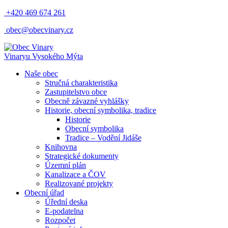
+420 469 674 261
obec@obecvinary.cz
Vinary
u Vysokého Mýta
Naše obec
Stručná charakteristika
Zastupitelstvo obce
Obecně závazné vyhlášky
Historie, obecní symbolika, tradice
Historie
Obecní symbolika
Tradice – Vodění Jidáše
Knihovna
Strategické dokumenty
Územní plán
Kanalizace a ČOV
Realizované projekty
Obecní úřad
Úřední deska
E-podatelna
Rozpočet