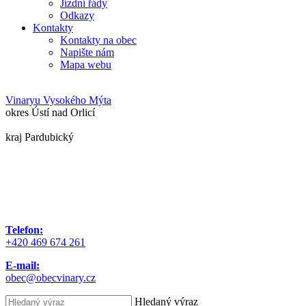
Jízdní řády
Odkazy
Kontakty
Kontakty na obec
Napište nám
Mapa webu
Vinary
u Vysokého Mýta
okres Ústí nad Orlicí
kraj Pardubický
Telefon:
+420 469 674 261
E-mail:
obec@obecvinary.cz
Hledaný výraz