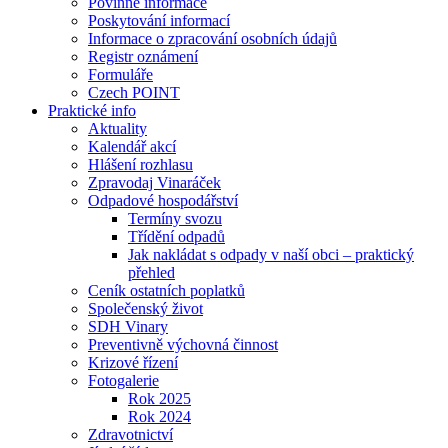
Povinné informace
Poskytování informací
Informace o zpracování osobních údajů
Registr oznámení
Formuláře
Czech POINT
Praktické info
Aktuality
Kalendář akcí
Hlášení rozhlasu
Zpravodaj Vinaráček
Odpadové hospodářství
Termíny svozu
Třídění odpadů
Jak nakládat s odpady v naší obci – praktický
přehled
Ceník ostatních poplatků
Společenský život
SDH Vinary
Preventivně výchovná činnost
Krizové řízení
Fotogalerie
Rok 2025
Rok 2024
Zdravotnictví