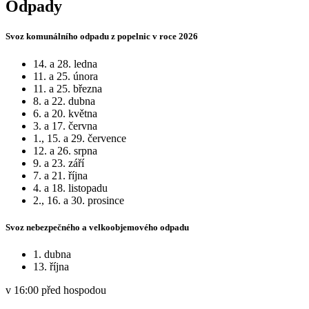
Odpady
Svoz komunálního odpadu z popelnic v roce 2026
14. a 28. ledna
11. a 25. února
11. a 25. března
8. a 22. dubna
6. a 20. května
3. a 17. června
1., 15. a 29. července
12. a 26. srpna
9. a 23. září
7. a 21. října
4. a 18. listopadu
2., 16. a 30. prosince
Svoz nebezpečného a velkoobjemového odpadu
1. dubna
13. října
v 16:00 před hospodou