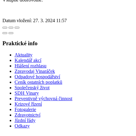
Datum vložení:
27. 3. 2024 11:57
Praktické info
Aktuality
Kalendář akcí
Hlášení rozhlasu
Zpravodaj Vinaráček
Odpadové hospodářství
Ceník ostatních poplatků
Společenský život
SDH Vinary
Preventivně výchovná činnost
Krizové řízení
Fotogalerie
Zdravotnictví
Jízdní řády
Odkazy