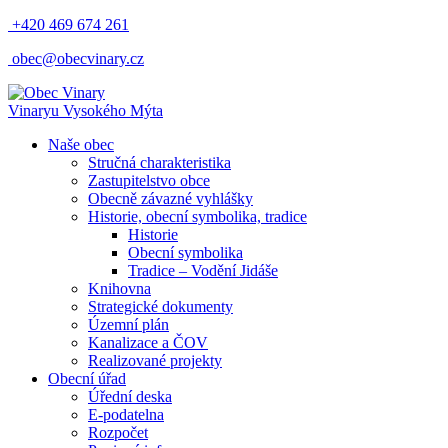
+420 469 674 261
obec@obecvinary.cz
Vinary
u Vysokého Mýta
Naše obec
Stručná charakteristika
Zastupitelstvo obce
Obecně závazné vyhlášky
Historie, obecní symbolika, tradice
Historie
Obecní symbolika
Tradice – Vodění Jidáše
Knihovna
Strategické dokumenty
Územní plán
Kanalizace a ČOV
Realizované projekty
Obecní úřad
Úřední deska
E-podatelna
Rozpočet