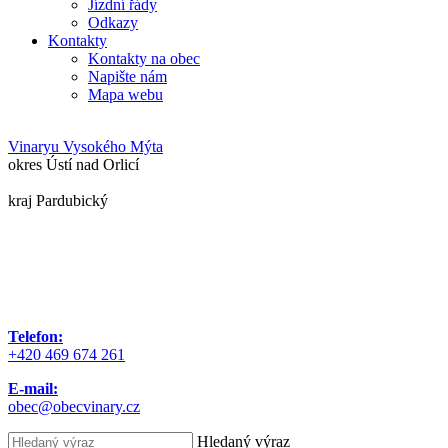
Jízdní řády
Odkazy
Kontakty
Kontakty na obec
Napište nám
Mapa webu
Vinary
u Vysokého Mýta
okres Ústí nad Orlicí
kraj Pardubický
Telefon:
+420 469 674 261
E-mail:
obec@obecvinary.cz
Hledaný výraz