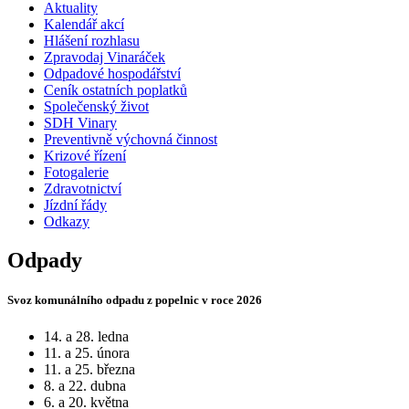
Aktuality
Kalendář akcí
Hlášení rozhlasu
Zpravodaj Vinaráček
Odpadové hospodářství
Ceník ostatních poplatků
Společenský život
SDH Vinary
Preventivně výchovná činnost
Krizové řízení
Fotogalerie
Zdravotnictví
Jízdní řády
Odkazy
Odpady
Svoz komunálního odpadu z popelnic v roce 2026
14. a 28. ledna
11. a 25. února
11. a 25. března
8. a 22. dubna
6. a 20. května