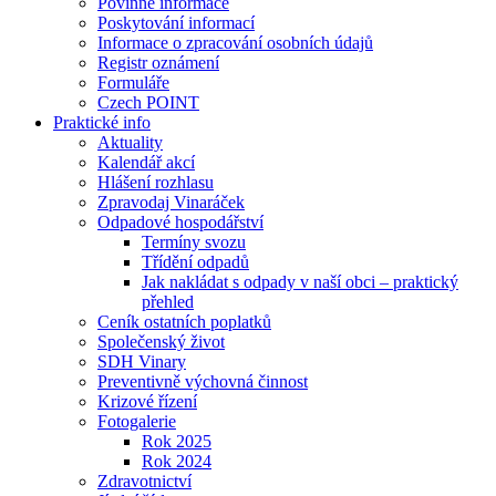
Povinné informace
Poskytování informací
Informace o zpracování osobních údajů
Registr oznámení
Formuláře
Czech POINT
Praktické info
Aktuality
Kalendář akcí
Hlášení rozhlasu
Zpravodaj Vinaráček
Odpadové hospodářství
Termíny svozu
Třídění odpadů
Jak nakládat s odpady v naší obci – praktický
přehled
Ceník ostatních poplatků
Společenský život
SDH Vinary
Preventivně výchovná činnost
Krizové řízení
Fotogalerie
Rok 2025
Rok 2024
Zdravotnictví