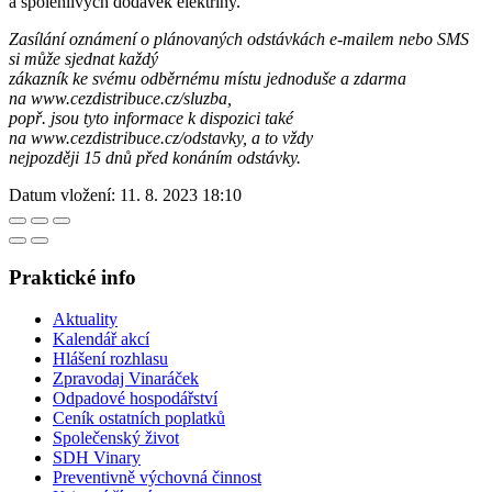
a spolehlivých dodávek elektřiny.
Zasílání oznámení o plánovaných odstávkách e-mailem nebo SMS
si může sjednat každý
zákazník ke svému odběrnému místu jednoduše a zdarma
na www.cezdistribuce.cz/sluzba,
popř. jsou tyto informace k dispozici také
na www.cezdistribuce.cz/odstavky, a to vždy
nejpozději 15 dnů před konáním odstávky.
Datum vložení:
11. 8. 2023 18:10
Praktické info
Aktuality
Kalendář akcí
Hlášení rozhlasu
Zpravodaj Vinaráček
Odpadové hospodářství
Ceník ostatních poplatků
Společenský život
SDH Vinary
Preventivně výchovná činnost