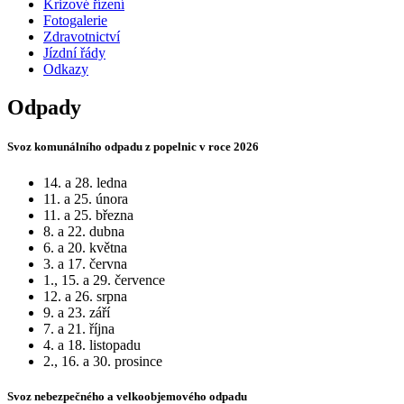
Krizové řízení
Fotogalerie
Zdravotnictví
Jízdní řády
Odkazy
Odpady
Svoz komunálního odpadu z popelnic v roce 2026
14. a 28. ledna
11. a 25. února
11. a 25. března
8. a 22. dubna
6. a 20. května
3. a 17. června
1., 15. a 29. července
12. a 26. srpna
9. a 23. září
7. a 21. října
4. a 18. listopadu
2., 16. a 30. prosince
Svoz nebezpečného a velkoobjemového odpadu