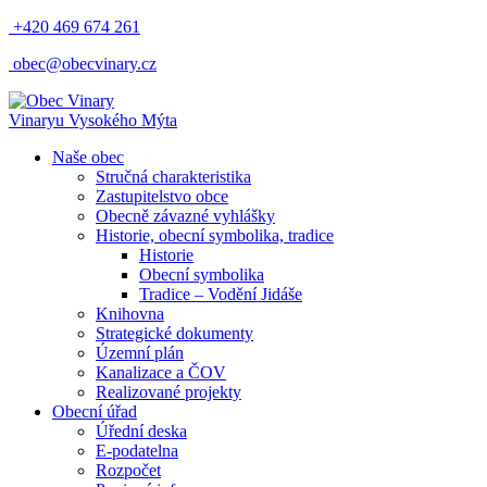
+420 469 674 261
obec@obecvinary.cz
Vinary
u Vysokého Mýta
Naše obec
Stručná charakteristika
Zastupitelstvo obce
Obecně závazné vyhlášky
Historie, obecní symbolika, tradice
Historie
Obecní symbolika
Tradice – Vodění Jidáše
Knihovna
Strategické dokumenty
Územní plán
Kanalizace a ČOV
Realizované projekty
Obecní úřad
Úřední deska
E-podatelna
Rozpočet