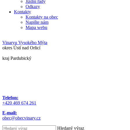
Jízdní řády
Odkazy
Kontakty
Kontakty na obec
Napište nám
Mapa webu
Vinary
u Vysokého Mýta
okres Ústí nad Orlicí
kraj Pardubický
Telefon:
+420 469 674 261
E-mail:
obec@obecvinary.cz
Hledaný výraz