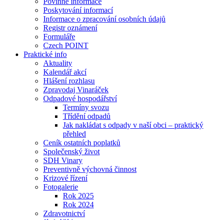
Povinné informace
Poskytování informací
Informace o zpracování osobních údajů
Registr oznámení
Formuláře
Czech POINT
Praktické info
Aktuality
Kalendář akcí
Hlášení rozhlasu
Zpravodaj Vinaráček
Odpadové hospodářství
Termíny svozu
Třídění odpadů
Jak nakládat s odpady v naší obci – praktický
přehled
Ceník ostatních poplatků
Společenský život
SDH Vinary
Preventivně výchovná činnost
Krizové řízení
Fotogalerie
Rok 2025
Rok 2024
Zdravotnictví