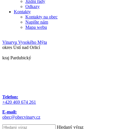
Jízdní řády
Odkazy
Kontakty
Kontakty na obec
Napište nám
Mapa webu
Vinary
u Vysokého Mýta
okres Ústí nad Orlicí
kraj Pardubický
Telefon:
+420 469 674 261
E-mail:
obec@obecvinary.cz
Hledaný výraz