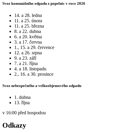
Svoz komunálního odpadu z popelnic v roce 2026
14. a 28. ledna
11. a 25. února
11. a 25. března
8. a 22. dubna
6. a 20. května
3. a 17. června
1., 15. a 29. července
12. a 26. srpna
9. a 23. září
7. a 21. října
4. a 18. listopadu
2., 16. a 30. prosince
Svoz nebezpečného a velkoobjemového odpadu
1. dubna
13. října
v 16:00 před hospodou
Odkazy