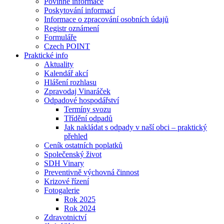
Povinné informace
Poskytování informací
Informace o zpracování osobních údajů
Registr oznámení
Formuláře
Czech POINT
Praktické info
Aktuality
Kalendář akcí
Hlášení rozhlasu
Zpravodaj Vinaráček
Odpadové hospodářství
Termíny svozu
Třídění odpadů
Jak nakládat s odpady v naší obci – praktický
přehled
Ceník ostatních poplatků
Společenský život
SDH Vinary
Preventivně výchovná činnost
Krizové řízení
Fotogalerie
Rok 2025
Rok 2024
Zdravotnictví