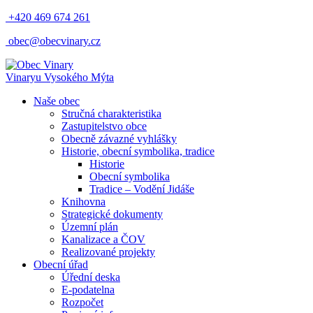
+420 469 674 261
obec@obecvinary.cz
Vinary
u Vysokého Mýta
Naše obec
Stručná charakteristika
Zastupitelstvo obce
Obecně závazné vyhlášky
Historie, obecní symbolika, tradice
Historie
Obecní symbolika
Tradice – Vodění Jidáše
Knihovna
Strategické dokumenty
Územní plán
Kanalizace a ČOV
Realizované projekty
Obecní úřad
Úřední deska
E-podatelna
Rozpočet