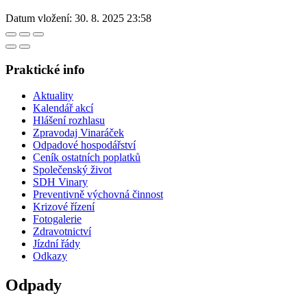
Datum vložení:
30. 8. 2025 23:58
Praktické info
Aktuality
Kalendář akcí
Hlášení rozhlasu
Zpravodaj Vinaráček
Odpadové hospodářství
Ceník ostatních poplatků
Společenský život
SDH Vinary
Preventivně výchovná činnost
Krizové řízení
Fotogalerie
Zdravotnictví
Jízdní řády
Odkazy
Odpady