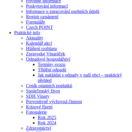
Povinné informace
Poskytování informací
Informace o zpracování osobních údajů
Registr oznámení
Formuláře
Czech POINT
Praktické info
Aktuality
Kalendář akcí
Hlášení rozhlasu
Zpravodaj Vinaráček
Odpadové hospodářství
Termíny svozu
Třídění odpadů
Jak nakládat s odpady v naší obci – praktický
přehled
Ceník ostatních poplatků
Společenský život
SDH Vinary
Preventivně výchovná činnost
Krizové řízení
Fotogalerie
Rok 2025
Rok 2024
Zdravotnictví