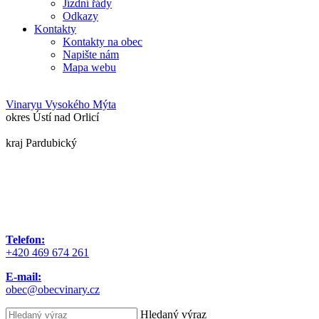
Jízdní řády
Odkazy
Kontakty
Kontakty na obec
Napište nám
Mapa webu
Vinary
u Vysokého Mýta
okres Ústí nad Orlicí
kraj Pardubický
Telefon:
+420 469 674 261
E-mail:
obec@obecvinary.cz
Hledaný výraz