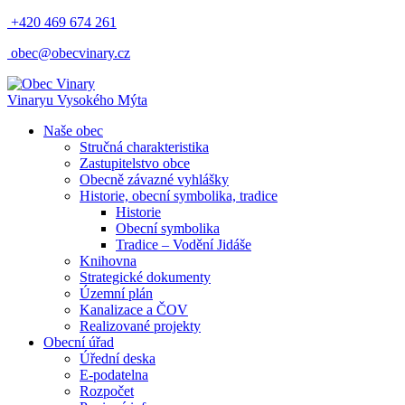
+420 469 674 261
obec@obecvinary.cz
Vinary
u Vysokého Mýta
Naše obec
Stručná charakteristika
Zastupitelstvo obce
Obecně závazné vyhlášky
Historie, obecní symbolika, tradice
Historie
Obecní symbolika
Tradice – Vodění Jidáše
Knihovna
Strategické dokumenty
Územní plán
Kanalizace a ČOV
Realizované projekty
Obecní úřad
Úřední deska
E-podatelna
Rozpočet