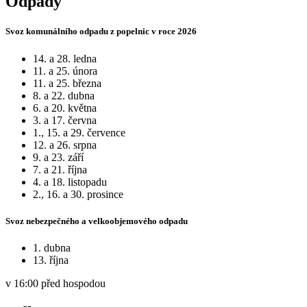
Odpady
Svoz komunálního odpadu z popelnic v roce 2026
14. a 28. ledna
11. a 25. února
11. a 25. března
8. a 22. dubna
6. a 20. května
3. a 17. června
1., 15. a 29. července
12. a 26. srpna
9. a 23. září
7. a 21. října
4. a 18. listopadu
2., 16. a 30. prosince
Svoz nebezpečného a velkoobjemového odpadu
1. dubna
13. října
v 16:00 před hospodou