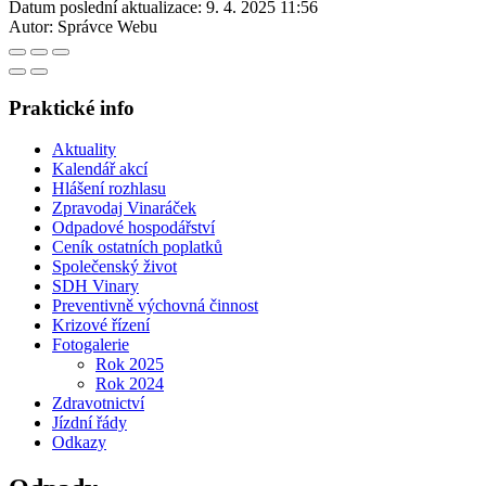
Datum poslední aktualizace:
9. 4. 2025 11:56
Autor:
Správce Webu
Praktické info
Aktuality
Kalendář akcí
Hlášení rozhlasu
Zpravodaj Vinaráček
Odpadové hospodářství
Ceník ostatních poplatků
Společenský život
SDH Vinary
Preventivně výchovná činnost
Krizové řízení
Fotogalerie
Rok 2025
Rok 2024
Zdravotnictví
Jízdní řády
Odkazy