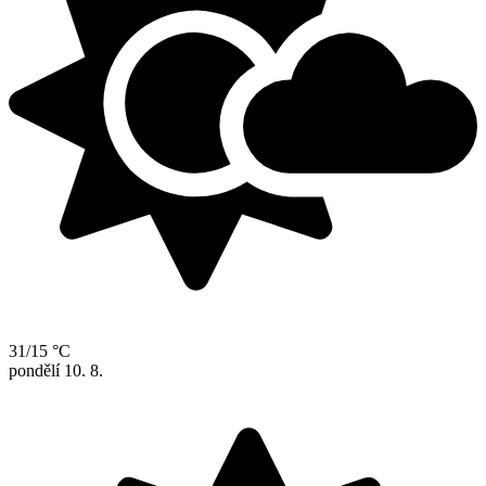
31/15 °C
pondělí
10. 8.