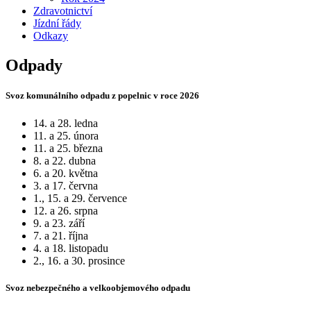
Zdravotnictví
Jízdní řády
Odkazy
Odpady
Svoz komunálního odpadu z popelnic v roce 2026
14. a 28. ledna
11. a 25. února
11. a 25. března
8. a 22. dubna
6. a 20. května
3. a 17. června
1., 15. a 29. července
12. a 26. srpna
9. a 23. září
7. a 21. října
4. a 18. listopadu
2., 16. a 30. prosince
Svoz nebezpečného a velkoobjemového odpadu