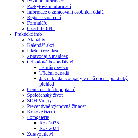
Povinné informace
Poskytování informací
Informace o zpracování osobních údajů
Registr oznámení
Formuláře
Czech POINT
Praktické info
Aktuality
Kalendář akcí
Hlášení rozhlasu
Zpravodaj Vinaráček
Odpadové hospodářství
Termíny svozu
Třídění odpadů
Jak nakládat s odpady v naší obci – praktický
přehled
Ceník ostatních poplatků
Společenský život
SDH Vinary
Preventivně výchovná činnost
Krizové řízení
Fotogalerie
Rok 2025
Rok 2024
Zdravotnictví