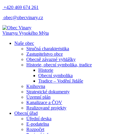
+420 469 674 261
obec@obecvinary.cz
Vinary
u Vysokého Mýta
Naše obec
Stručná charakteristika
Zastupitelstvo obce
Obecně závazné vyhlášky
Historie, obecní symbolika, tradice
Historie
Obecní symbolika
Tradice – Vodění Jidáše
Knihovna
Strategické dokumenty
Územní plán
Kanalizace a ČOV
Realizované projekty
Obecní úřad
Úřední deska
E-podatelna
Rozpočet