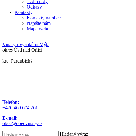
Jízdní řády
Odkazy
Kontakty
Kontakty na obec
Napište nám
Mapa webu
Vinary
u Vysokého Mýta
okres Ústí nad Orlicí
kraj Pardubický
Telefon:
+420 469 674 261
E-mail:
obec@obecvinary.cz
Hledaný výraz