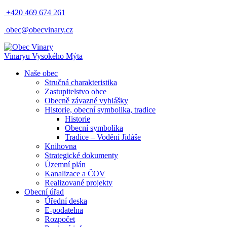
+420 469 674 261
obec@obecvinary.cz
Vinary
u Vysokého Mýta
Naše obec
Stručná charakteristika
Zastupitelstvo obce
Obecně závazné vyhlášky
Historie, obecní symbolika, tradice
Historie
Obecní symbolika
Tradice – Vodění Jidáše
Knihovna
Strategické dokumenty
Územní plán
Kanalizace a ČOV
Realizované projekty
Obecní úřad
Úřední deska
E-podatelna
Rozpočet