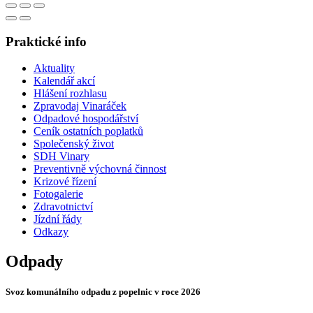
Praktické info
Aktuality
Kalendář akcí
Hlášení rozhlasu
Zpravodaj Vinaráček
Odpadové hospodářství
Ceník ostatních poplatků
Společenský život
SDH Vinary
Preventivně výchovná činnost
Krizové řízení
Fotogalerie
Zdravotnictví
Jízdní řády
Odkazy
Odpady
Svoz komunálního odpadu z popelnic v roce 2026