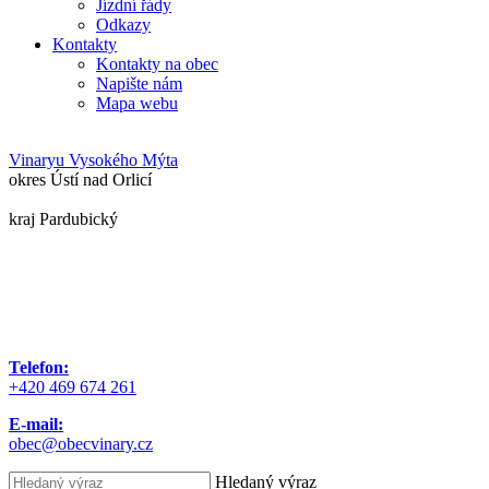
Jízdní řády
Odkazy
Kontakty
Kontakty na obec
Napište nám
Mapa webu
Vinary
u Vysokého Mýta
okres Ústí nad Orlicí
kraj Pardubický
Telefon:
+420 469 674 261
E-mail:
obec@obecvinary.cz
Hledaný výraz