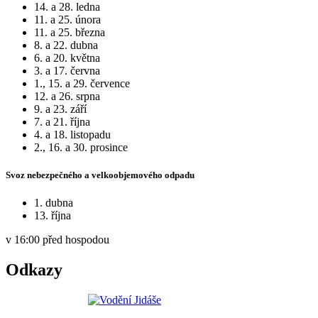
14. a 28. ledna
11. a 25. února
11. a 25. března
8. a 22. dubna
6. a 20. května
3. a 17. června
1., 15. a 29. července
12. a 26. srpna
9. a 23. září
7. a 21. října
4. a 18. listopadu
2., 16. a 30. prosince
Svoz nebezpečného a velkoobjemového odpadu
1. dubna
13. října
v 16:00 před hospodou
Odkazy