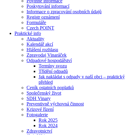
Povinné informace
Poskytování informací
Informace o zpracování osobních údajů
Registr oznámení
Formuláře
Czech POINT
Praktické info
Aktuality
Kalendář akcí
Hlášení rozhlasu
Zpravodaj Vinaráček
Odpadové hospodářství
Termíny svozu
Třídění odpadů
Jak nakládat s odpady v naší obci – praktický
přehled
Ceník ostatních poplatků
Společenský život
SDH Vinary
Preventivně výchovná činnost
Krizové řízení
Fotogalerie
Rok 2025
Rok 2024
Zdravotnictví